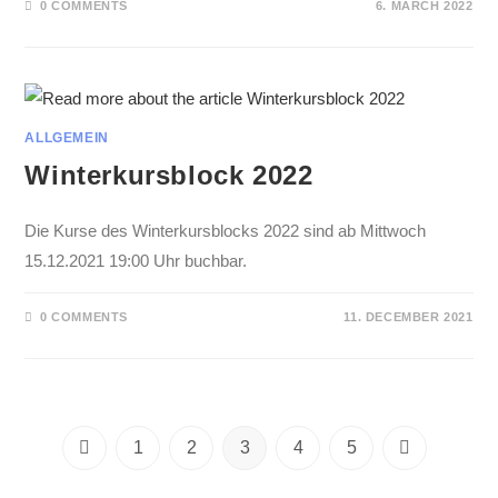
0 COMMENTS
6. MARCH 2022
ALLGEMEIN
Winterkursblock 2022
Die Kurse des Winterkursblocks 2022 sind ab Mittwoch
15.12.2021 19:00 Uhr buchbar.
0 COMMENTS
11. DECEMBER 2021
1
2
3
4
5
Go to the previous page
Go to the nex