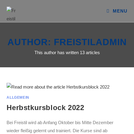
Skip
to
MENU
content
AUTHOR:
FREISTILADMIN
This author has written 13 articles
ALLGEMEIN
Herbstkursblock 2022
Bei Freistil wird ab Anfang Oktober bis Mitte Dezember
wieder fleißig gelernt und trainiert. Die Kurse sind ab